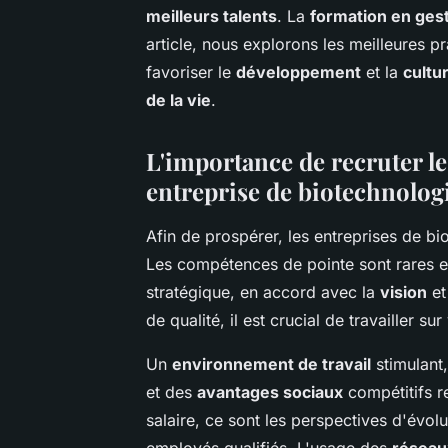
meilleurs talents
. La
formation en gest
article, nous explorons les meilleures p
favoriser le
développement
et la
cultu
de la vie
.
L'importance de recruter le
entreprise de biotechnolog
Afin de prospérer, les entreprises de bi
Les compétences de pointe sont rares 
stratégique, en accord avec la
vision
et
de qualité, il est crucial de travailler su
Un
environnement de travail
stimulant
et des
avantages sociaux
compétitifs r
salaire, ce sont les perspectives d'évolut
employés qualifiés. L'usage des
réseau