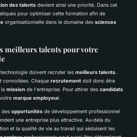
ion des talents
devient ainsi une priorité. Dans cet
ratiques pour optimiser cette formation afin de
re
organisationnelle dans le domaine des
sciences
s meilleurs talents pour votre
ie
otechnologie doivent recruter les
meilleurs talents
.
et convoitées. Chaque
recrutement
doit donc être
 la
mission
de l'entreprise. Pour attirer des
candidats
r votre
marque employeur
.
, des
opportunités
de développement professionnel
endent une entreprise plus attractive. Au-delà du
ion et la qualité de vie au travail qui séduisent les
x sociaux
professionnels peut aussi être déterminant