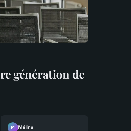
tre génération de
Mélina
M