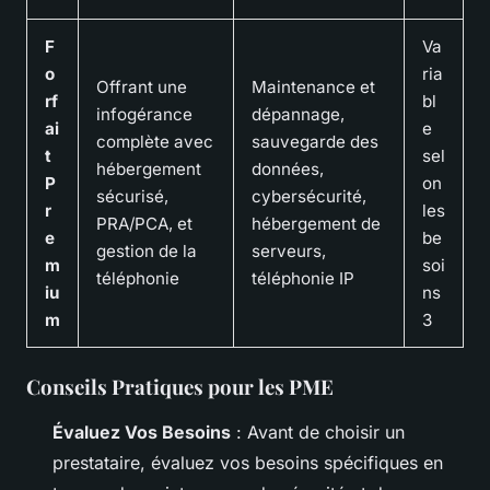
F
Va
o
ria
Offrant une
Maintenance et
rf
bl
infogérance
dépannage,
ai
e
complète avec
sauvegarde des
t
sel
hébergement
données,
P
on
sécurisé,
cybersécurité,
r
les
PRA/PCA, et
hébergement de
e
be
gestion de la
serveurs,
m
soi
téléphonie
téléphonie IP
iu
ns
m
3
Conseils Pratiques pour les PME
Évaluez Vos Besoins
: Avant de choisir un
prestataire, évaluez vos besoins spécifiques en