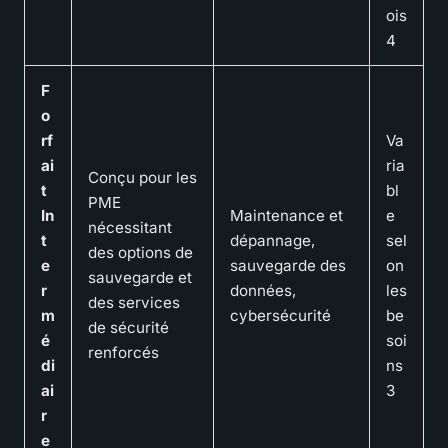
ois
4
F
o
rf
Va
ai
ria
Conçu pour les
t
bl
PME
In
Maintenance et
e
nécessitant
t
dépannage,
sel
des options de
e
sauvegarde des
on
sauvegarde et
r
données,
les
des services
m
cybersécurité
be
de sécurité
é
soi
renforcés
di
ns
ai
3
r
e