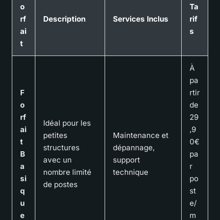
o
Ta
rf
Description
Services Inclus
rif
ai
s
t
À
pa
F
rtir
o
de
rf
29
Idéal pour les
ai
,9
petites
Maintenance et
t
0€
structures
dépannage,
B
pa
avec un
support
a
r
nombre limité
technique
si
po
de postes
q
st
u
e/
e
m