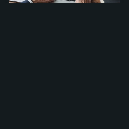
Trouvez le logiciel de paie
parfait pour votre entreprise
en 2024
Choisir le bon logiciel de paie est essentiel en
2024. Face aux erreurs fréquentes de traitement,
qui peuvent coûter jusqu'à 2,5 % de la masse
salariale, une solution performante se révèle
indispensab...
28 novembre 2024
12 min de lecture →