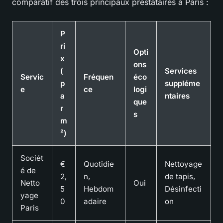
comparatif des trois principaux prestataires à Paris :
P
ri
Opti
x
ons
(
Services
Servic
Fréquen
éco
p
suppléme
e
ce
logi
a
ntaires
que
r
s
m
²)
Sociét
€
Quotidie
Nettoyage
é de
2,
n,
de tapis,
Netto
Oui
5
Hebdom
Désinfecti
yage
0
adaire
on
Paris