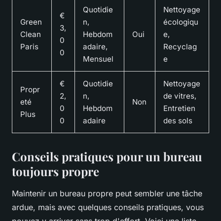
Quotidie
Nettoyage
€
Green
n,
écologiqu
3,
Clean
Hebdom
Oui
e,
0
Paris
adaire,
Recyclag
0
Mensuel
e
€
Quotidie
Nettoyage
Propr
2,
n,
de vitres,
eté
Non
0
Hebdom
Entretien
Plus
0
adaire
des sols
Conseils pratiques pour un bureau
toujours propre
Maintenir un bureau propre peut sembler une tâche
ardue, mais avec quelques conseils pratiques, vous