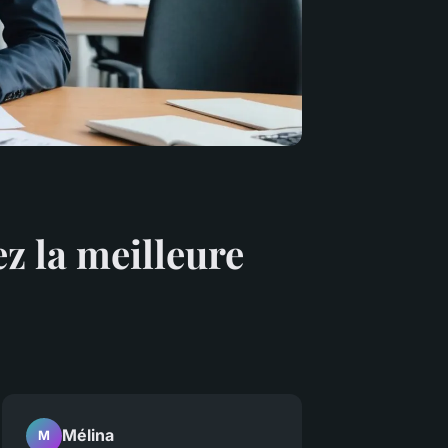
z la meilleure
Mélina
M