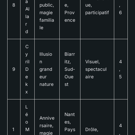
a
8
public,
e,
ue,
,
Al
magie
Prov
participatif
6
la
familia
ence
r
le
d
C
y
Illusio
Biarr
ril
n
itz,
Visuel,
4
9
D
grand
Sud-
spectacul
,
e
eur
Oue
aire
5
k
nature
st
x
L
é
Nant
Annive
o
es,
rsaire,
4
1
M
Pays
Drôle,
magie
,