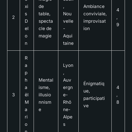
xi
de
,
Ambiance
4
s
table,
Nou
conviviale,
2
,
D
specta
velle
improvisat
9
el
cle de
-
ion
o
magie
Aqui
n
taine
R
a
Lyon
p
,
h
Mental
Auv
Énigmatiq
a
isme,
ergn
4
ue,
3
ël
illusio
e-
,
participati
M
nnism
Rhô
8
ve
a
e
ne-
ri
Alpe
o
s
n