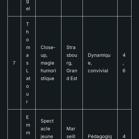
g
el
T
h
o
m
Close-
Stra
a
up,
sbou
Dynamiqu
4
7
s
magie
rg,
e,
,
L
humori
Gran
convivial
6
at
stique
d Est
o
u
r
E
Spect
m
acle
Mar
m
jeune
seill
Pédagogiq
4