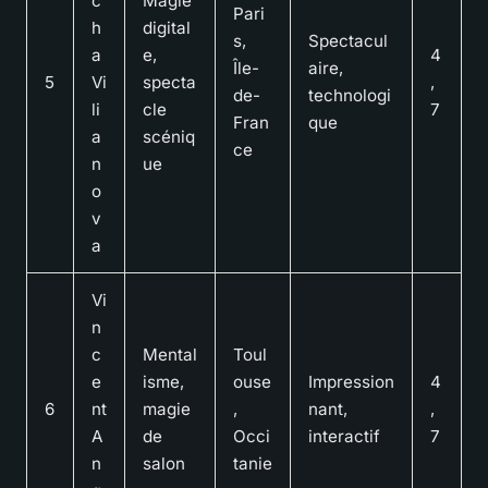
c
Magie
Pari
h
digital
s,
Spectacul
a
e,
4
Île-
aire,
5
Vi
specta
,
de-
technologi
li
cle
7
Fran
que
a
scéniq
ce
n
ue
o
v
a
Vi
n
c
Mental
Toul
e
isme,
ouse
Impression
4
6
nt
magie
,
nant,
,
A
de
Occi
interactif
7
n
salon
tanie