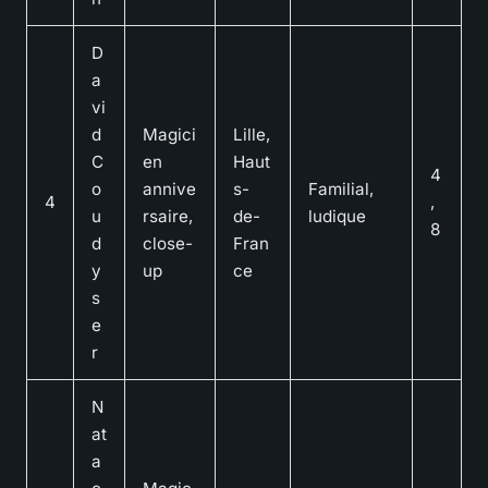
D
a
vi
d
Magici
Lille,
C
en
Haut
4
o
annive
s-
Familial,
4
,
u
rsaire,
de-
ludique
8
d
close-
Fran
y
up
ce
s
e
r
N
at
a