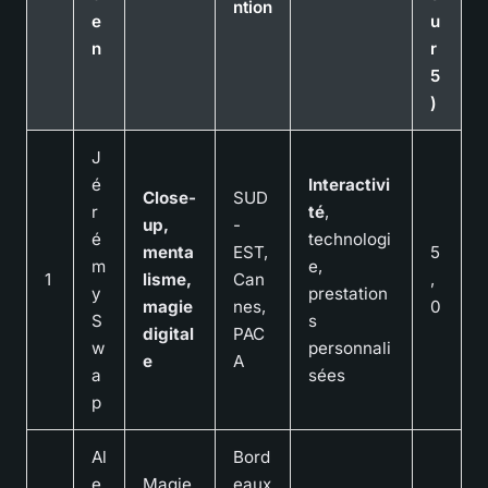
ntion
e
u
n
r
5
)
J
é
Interactivi
Close-
SUD
r
té
,
up,
-
é
technologi
menta
EST,
5
m
e,
1
lisme,
Can
,
y
prestation
magie
nes,
0
S
s
digital
PAC
w
personnali
e
A
a
sées
p
Al
Bord
e
Magie
eaux