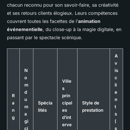
chacun reconnu pour son savoir-faire, sa créativité
et ses retours clients élogieux. Leurs compétences
couvrent toutes les facettes de l’
animation
événementielle
, du close-up à la magie digitale, en
passant par le spectacle scénique.
A
v
N
is
o
c
Ville
m
li
s
d
e
R
prin
u
n
a
Spécia
cipal
Style de
m
t
n
lités
es
prestation
a
s
g
d’int
gi
(
erve
ci
s