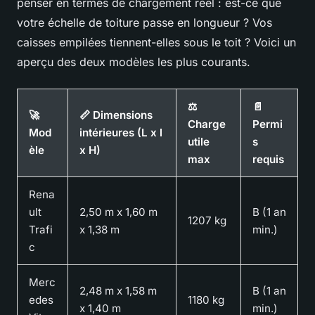
penser en termes de chargement réel : est-ce que
votre échelle de toiture passe en longueur ? Vos
caisses empilées tiennent-elles sous le toit ? Voici un
aperçu des deux modèles les plus courants.
⚖️
📄
🚀
📏 Dimensions
Charge
Permi
Mod
intérieures (L x l
utile
s
èle
x H)
max
requis
Rena
ult
2,50 m x 1,60 m
B (1 an
1207 kg
Trafi
x 1,38 m
min.)
c
Merc
2,48 m x 1,58 m
B (1 an
edes
1180 kg
x 1,40 m
min.)